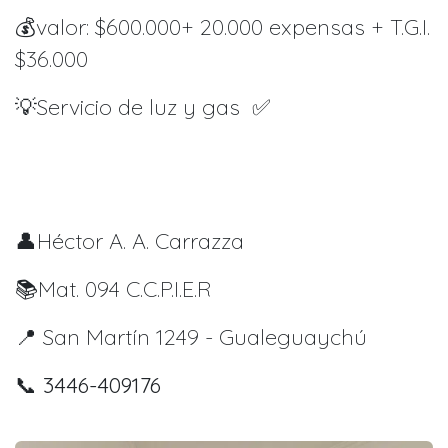
💰valor: $600.000+ 20.000 expensas + T.G.I.
$36.000
💡Servicio de luz y gas ✅
👤Héctor A. A. Carrazza
📚Mat. 094 C.C.P.I.E.R
📍 San Martín 1249 - Gualeguaychú
📞 3446-409176