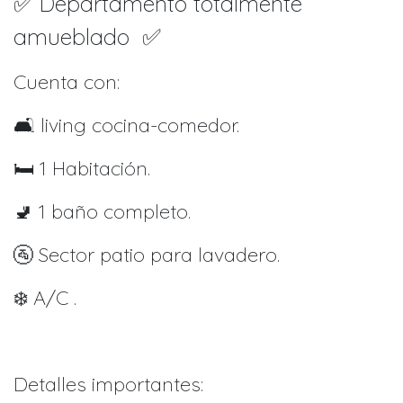
✅ Departamento totalmente
amueblado ✅
Cuenta con:
🛋️ living cocina-comedor.
🛏️ ⁠1 Habitación.
🚽 1 baño completo.
🚰 Sector patio para lavadero.
❄️ A/C .
Detalles importantes: