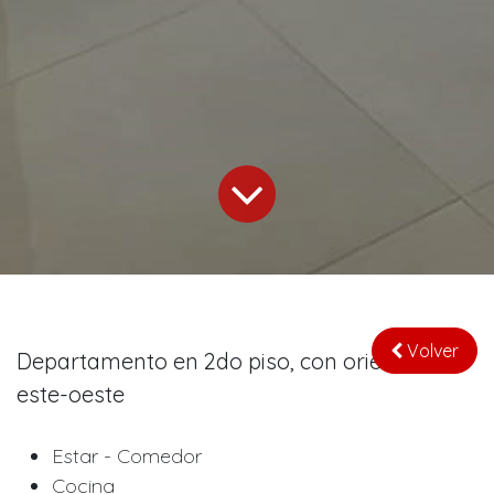
Volver
Departamento en 2do piso, con orientación
este-oeste
Estar - Comedor
Cocina