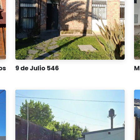
os
9 de Julio 546
M