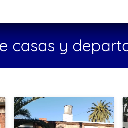
lquileres
Ventas
Contáctenos
e casas y depar